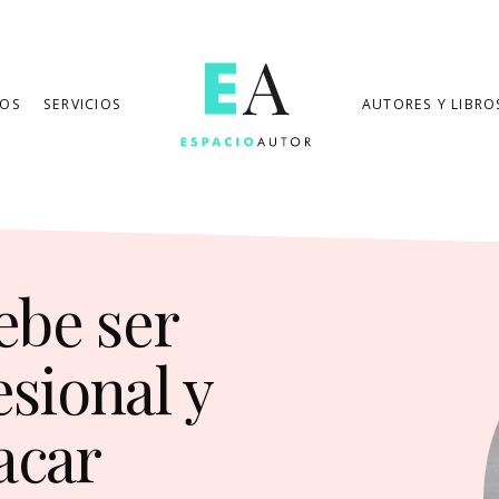
MOS
SERVICIOS
AUTORES Y LIBRO
ebe ser
esional y
acar