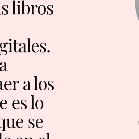
s libros
itales.
la
er a los
e es lo
que se